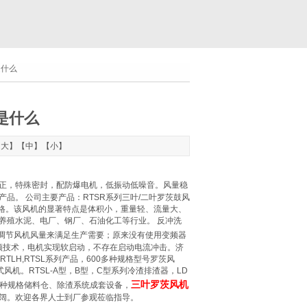
是什么
是什么
【
大
】【
中
】【
小
】
正，特殊密封，配防爆电机，低振动低噪音。风量稳
品。 公司主要产品：RTSR系列三叶/二叶罗茨鼓风
，共280种规格。该风机的显著特点是体积小，重量轻、流量大、
养殖水泥、电厂、钢厂、石油化工等行业。 反冲洗
调节风机风量来满足生产需要；原来没有使用变频器
变频技术，电机实现软启动，不存在启动电流冲击。济
,RTLH,RTSL系列产品，600多种规格型号罗茨风
机。RTSL-A型，B型，C型系列冷渣排渣器，LD
三叶罗茨风机
机各种规格储料仓、除渣系统成套设备，
阔。欢迎各界人士到厂参观莅临指导。