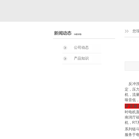
您
公司动态
产品知识
反冲洗
定，压
机，流量：
噪音低
罗茨鼓
时电机直
南润厅福
机，RT
系列链斗
服务于