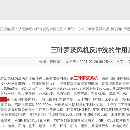
现在的位置：
济南润厅福环保设备有限公司
>
新闻中心
> 三叶罗茨风机反冲洗的作用
三叶罗茨风机反冲洗的作用
作者：管理员1 发布于：2021-02-26 09:25:44 文字：
三叶罗茨风机
罗茨风机为济南润厅福环保设备有限公司生产的
，采用电脑动平衡校
力变化对风量影响小。特殊的叶轮设计，能够提高高效率节省能源，是节能降耗的最佳产
0.6m3/min-824.6m3/min，单级升压9.8kpa-98kpa,双级升压196Kpa
，运行平稳可靠，主要用于污水处理、气力输送、真空包装、粮食机械、燃烧炉、水产
风机
由于采用变频控制，可对风量进行精确控制，而且与阀门控制相比更直观、方便
接启动，启动电流高达200-300A，对电机或电网都具有不利的影响；由于采用了
环保设备有限公司专业生产三叶罗茨风机，拥有RT,HG,RTL,RTR,RTC,RTSR,RTGR
系列回转式鼓风机，RT系列动叶可调轴流式风机，静叶可调轴流式风机，工业用离心式风
输送机，MGB埋系列刮板输送机，ZBT系列重载链斗式提升机，GBL-X刮板捞渣
电力、冶金、石油、化工、钢铁、水泥、环保、矿山、隧道、风洞等行业，市场前景广