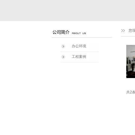
您
办公环境
工程案例
共2条