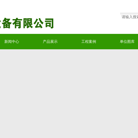
新闻中心
产品展示
工程案例
单位图库